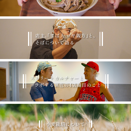
店主､｢すば人 ゴヤ親方｣と､
そばについて語る
マイページ
カート
ストリートカルチャーと
コラボする異色の4店舗目のこと
小麦栽培について