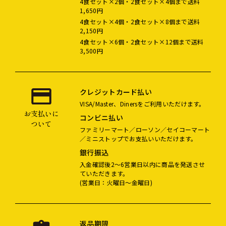
4食セット×2個・2食セット×4個まで送料
1,650円
4食セット×4個・2食セット×8個まで送料
2,150円
4食セット×6個・2食セット×12個まで送料
3,500円
クレジットカード払い
VISA/Master、Dinersをご利用いただけます。
お支払いに
コンビニ払い
ついて
ファミリーマート／ローソン／セイコーマート
／ミニストップでお支払いいただけます。
銀行振込
入金確認後2～6営業日以内に商品を発送させ
ていただきます。
(営業日：火曜日～金曜日)
返品期限